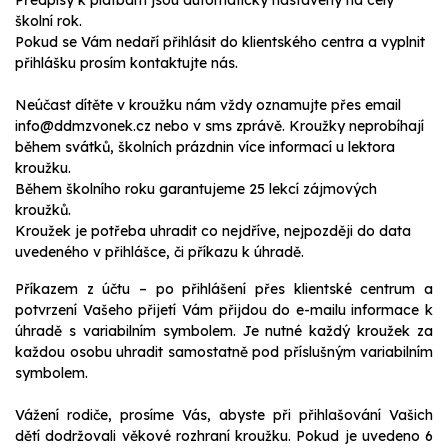
školní rok.
Pokud se Vám nedaří přihlásit do klientského centra a vyplnit
přihlášku prosím kontaktujte nás.
Neúčast dítěte v kroužku nám vždy oznamujte přes email
info@ddmzvonek.cz nebo v sms zprávě. Kroužky neprobíhají
během svátků, školních prázdnin více informací u lektora
kroužku.
Během školního roku garantujeme 25 lekcí zájmových
kroužků.
Kroužek je potřeba uhradit co nejdříve, nejpozději do data
uvedeného v přihlášce, či příkazu k úhradě.
Příkazem z účtu – po přihlášení přes klientské centrum a
potvrzení Vašeho přijetí Vám přijdou do e-mailu informace k
úhradě s variabilním symbolem. Je nutné každý kroužek za
každou osobu uhradit samostatně pod příslušným variabilním
symbolem.
Vážení rodiče, prosíme Vás, abyste při přihlašování Vašich
dětí dodržovali věkové rozhraní kroužku. Pokud je uvedeno 6