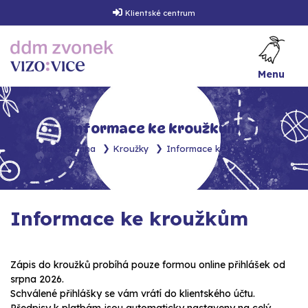
Klientské centrum
Menu
Informace ke kroužkům
Hlavní strana
Kroužky
Informace ke kroužkům
Informace ke kroužkům
Zápis do kroužků probíhá pouze formou online přihlášek od
srpna 2026.
Schválené přihlášky se vám vrátí do klientského účtu.
Předpisy k platbám jsou automaticky nastaveny na celý