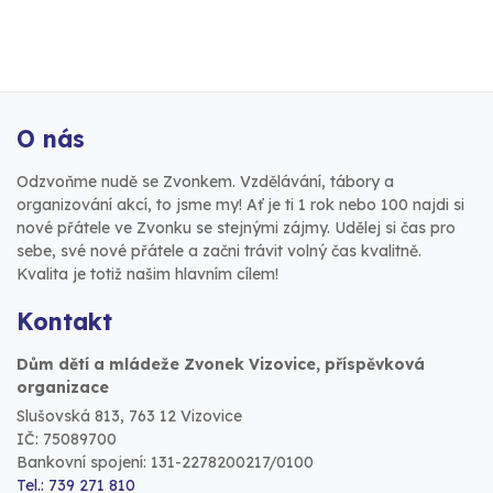
O nás
Odzvoňme nudě se Zvonkem. Vzdělávání, tábory a
organizování akcí, to jsme my! Ať je ti 1 rok nebo 100 najdi si
nové přátele ve Zvonku se stejnými zájmy. Udělej si čas pro
sebe, své nové přátele a začni trávit volný čas kvalitně.
Kvalita je totiž našim hlavním cílem!
Kontakt
Dům dětí a mládeže Zvonek Vizovice, příspěvková
organizace
Slušovská 813, 763 12 Vizovice
IČ: 75089700
Bankovní spojení: 131-2278200217/0100
Tel.: 739 271 810