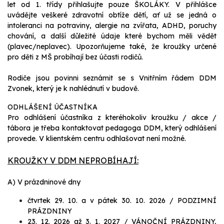
let od 1. třídy přihlašujte pouze ŠKOLÁKY. V přihlášce
uvádějte veškeré zdravotní obtíže dětí, ať už se jedná o
intoleranci na potraviny, alergie na zvířata, ADHD, poruchy
chování, a další důležité údaje které bychom měli vědět
(plavec/neplavec).
Upozorňujeme také, že kroužky určené
pro děti z MŠ probíhají bez účasti rodičů.
Rodiče jsou povinni seznámit se s Vnitřním řádem DDM
Zvonek, který je k nahlédnutí v budově.
ODHLÁŠENÍ ÚČASTNÍKA
Pro odhlášení účastníka z kteréhokoliv kroužku / akce /
tábora je třeba kontaktovat pedagoga DDM, který odhlášení
provede. V klientském centru odhlašovat není možné.
KROUŽKY V DDM NEPROBÍHAJÍ:
A) V prázdninové dny
čtvrtek 29. 10. a v pátek 30. 10. 2026 / PODZIMNÍ
PRÁZDNINY
23. 12. 2026 až 3. 1. 2027 / VÁNOČNÍ PRÁZDNINY,